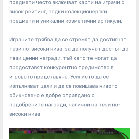
предмети често включват карти на играчи с
висок рейтинг, редки колекционерски
предмети и уникални козметични артикули.
Играчите трябва да се стремят да достигнат
тези по-високи нива, за да получат достъп до
тези ценни награди, тъй като те могат да
предоставят конкурентно предимство в
игровото представяне. Усилието да се
изпълняват цели и да се повишава нивото
обикновено е добре оправдано с
подобрените награди, налични на тези по-
високи нива.