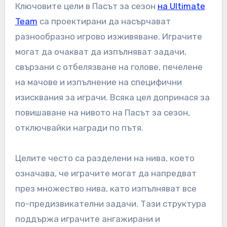
Ключовите цели в Пасът за сезон
на Ultimate
Team
са проектирани да насърчават
разнообразно игрово изживяване. Играчите
могат да очакват да изпълняват задачи,
свързани с отбелязване на голове, печелене
на мачове и изпълнение на специфични
изисквания за играчи. Всяка цел допринася за
повишаване на нивото на Пасът за сезон,
отключвайки награди по пътя.
Целите често са разделени на нива, което
означава, че играчите могат да напредват
през множество нива, като изпълняват все
по-предизвикателни задачи. Тази структура
поддържа играчите ангажирани и