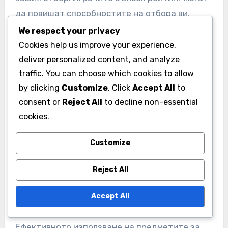
да повишат способностите на отбора ви,
което улеснява изпълнението на стратегии и
We respect your privacy
печеленето на мачове.
Cookies help us improve your experience,
deliver personalized content, and analyze
traffic. You can choose which cookies to allow
Освен това, определени предмети за играчи
by clicking
Customize
. Click
Accept All
to
могат да предлагат уникални черти или
consent or
Reject All
to decline non-essential
способности, които могат да променят хода
cookies.
на критични моменти. Например, играчите с
висока издръжливост могат да поддържат
Customize
представянето си през целия мач, докато
тези с изключителни статистики за подаване
Reject All
могат да създават повече възможности за
отбелязване на голове.
Accept All
Ефективното използване на предметите за