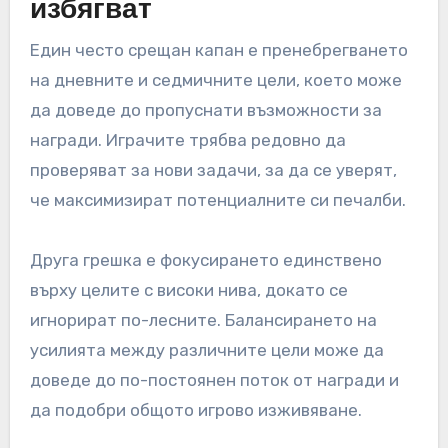
избягват
Един често срещан капан е пренебрегването
на дневните и седмичните цели, което може
да доведе до пропуснати възможности за
награди. Играчите трябва редовно да
проверяват за нови задачи, за да се уверят,
че максимизират потенциалните си печалби.
Друга грешка е фокусирането единствено
върху целите с високи нива, докато се
игнорират по-лесните. Балансирането на
усилията между различните цели може да
доведе до по-постоянен поток от награди и
да подобри общото игрово изживяване.