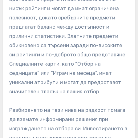
нисък рейтинг и могат да имат ограничена
полезност, докато сребърните предмети
предлагат баланс между достъпност и
прилични статистики. Златните предмети
обикновено са търсени заради по-високите
си рейтинги и по-доброто общо представяне.
Специалните карти, като “Отбор на
седмицата” или “Играч на месеца”, имат
уникални атрибути и могат да предоставят
значителен тласък на вашия отбор.
Разбирането на тези нива на рядкост помага
да вземате информирани решения при
изграждането на отбора си. Инвестирането в
предмети с по-висока рядкост може да