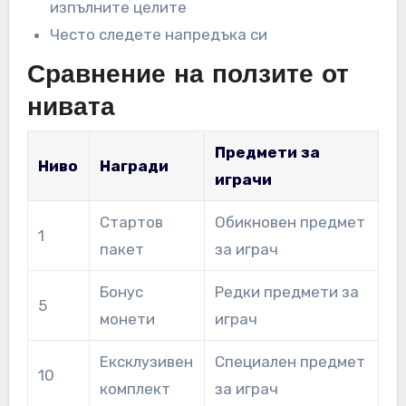
изпълните целите
Често следете напредъка си
Сравнение на ползите от
нивата
Предмети за
Ниво
Награди
играчи
Стартов
Обикновен предмет
1
пакет
за играч
Бонус
Редки предмети за
5
монети
играч
Ексклузивен
Специален предмет
10
комплект
за играч