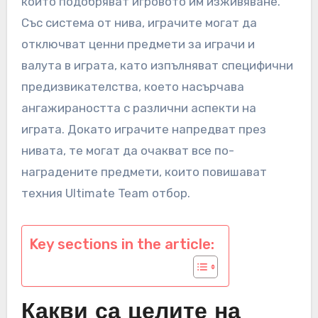
които подобряват игровото им изживяване.
Със система от нива, играчите могат да
отключват ценни предмети за играчи и
валута в играта, като изпълняват специфични
предизвикателства, което насърчава
ангажираността с различни аспекти на
играта. Докато играчите напредват през
нивата, те могат да очакват все по-
наградените предмети, които повишават
техния Ultimate Team отбор.
Key sections in the article:
Какви са целите на