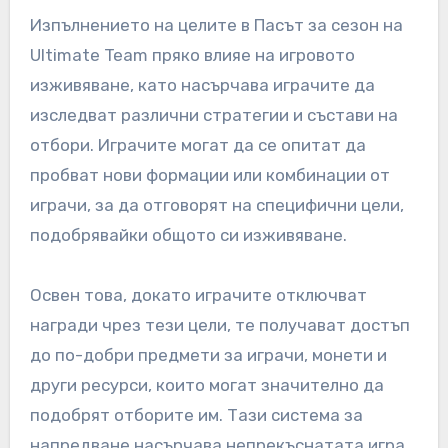
Изпълнението на целите в Пасът за сезон на
Ultimate Team пряко влияе на игровото
изживяване, като насърчава играчите да
изследват различни стратегии и състави на
отбори. Играчите могат да се опитат да
пробват нови формации или комбинации от
играчи, за да отговорят на специфични цели,
подобрявайки общото си изживяване.
Освен това, докато играчите отключват
награди чрез тези цели, те получават достъп
до по-добри предмети за играчи, монети и
други ресурси, които могат значително да
подобрят отборите им. Тази система за
напредване насърчава непрекъснатата игра