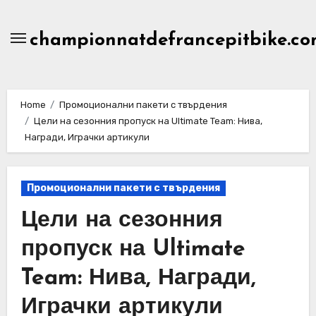
Skip
to
championnatdefrancepitbike.co
content
Home
Промоционални пакети с твърдения
Цели на сезонния пропуск на Ultimate Team: Нива,
Награди, Играчки артикули
Промоционални пакети с твърдения
Цели на сезонния
пропуск на Ultimate
Team: Нива, Награди,
Играчки артикули