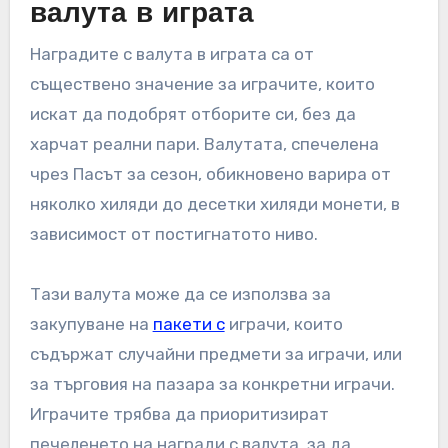
валута в играта
Наградите с валута в играта са от
съществено значение за играчите, които
искат да подобрят отборите си, без да
харчат реални пари. Валутата, спечелена
чрез Пасът за сезон, обикновено варира от
няколко хиляди до десетки хиляди монети, в
зависимост от постигнатото ниво.
Тази валута може да се използва за
закупуване на
пакети с
играчи, които
съдържат случайни предмети за играчи, или
за търговия на пазара за конкретни играчи.
Играчите трябва да приоритизират
печеленето на награди с валута, за да