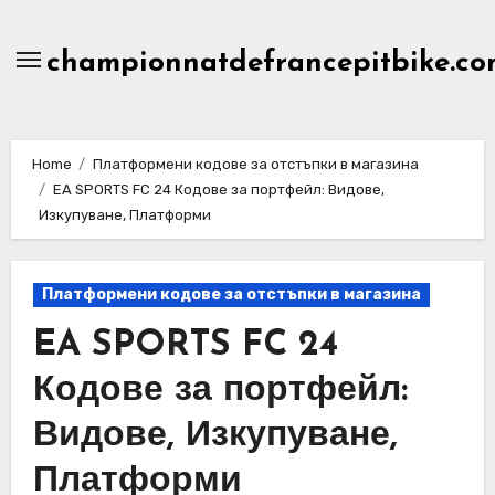
Skip
to
championnatdefrancepitbike.co
content
Home
Платформени кодове за отстъпки в магазина
EA SPORTS FC 24 Кодове за портфейл: Видове,
Изкупуване, Платформи
Платформени кодове за отстъпки в магазина
EA SPORTS FC 24
Кодове за портфейл:
Видове, Изкупуване,
Платформи