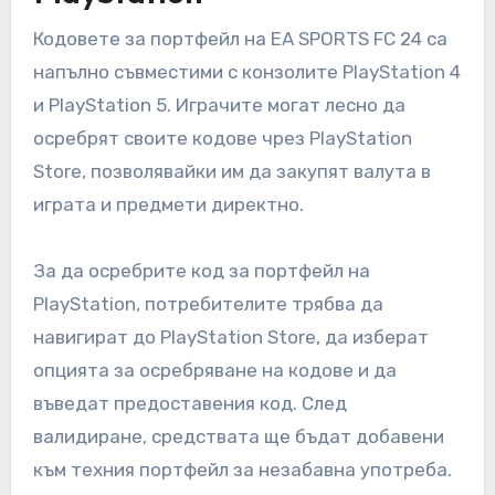
Кодовете за портфейл на EA SPORTS FC 24 са
напълно съвместими с конзолите PlayStation 4
и PlayStation 5. Играчите могат лесно да
осребрят своите кодове чрез PlayStation
Store, позволявайки им да закупят валута в
играта и предмети директно.
За да осребрите код за портфейл на
PlayStation, потребителите трябва да
навигират до PlayStation Store, да изберат
опцията за осребряване на кодове и да
въведат предоставения код. След
валидиране, средствата ще бъдат добавени
към техния портфейл за незабавна употреба.