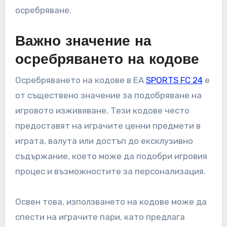
осребряване.
Важно значение на
осребряването на кодове
Осребряването на кодове в EA
SPORTS FC 24
е
от съществено значение за подобряване на
игровото изживяване. Тези кодове често
предоставят на играчите ценни предмети в
играта, валута или достъп до ексклузивно
съдържание, което може да подобри игровия
процес и възможностите за персонализация.
Освен това, използването на кодове може да
спести на играчите пари, като предлага