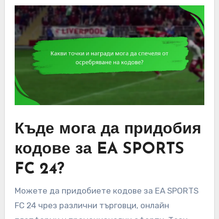
Къде мога да придобия
кодове за EA SPORTS
FC 24?
Можете да придобиете кодове за EA SPORTS
FC 24 чрез различни търговци, онлайн