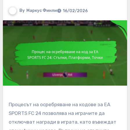
By
Маркус Финли
16/02/2026
Процесът на осребряване на кодове за EA
SPORTS FC 24 позволява на играчите да
отключват награди в играта, като въвеждат