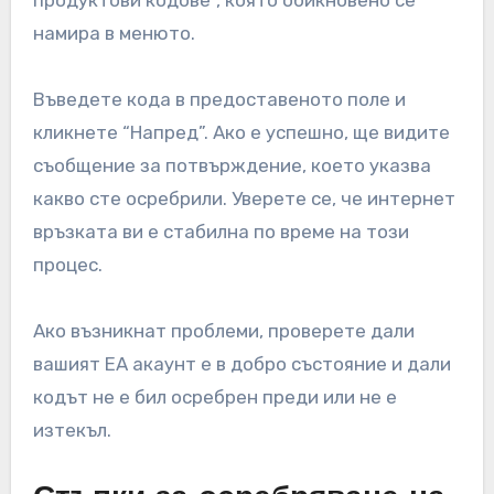
продуктови кодове”, която обикновено се
намира в менюто.
Въведете кода в предоставеното поле и
кликнете “Напред”. Ако е успешно, ще видите
съобщение за потвърждение, което указва
какво сте осребрили. Уверете се, че интернет
връзката ви е стабилна по време на този
процес.
Ако възникнат проблеми, проверете дали
вашият EA акаунт е в добро състояние и дали
кодът не е бил осребрен преди или не е
изтекъл.