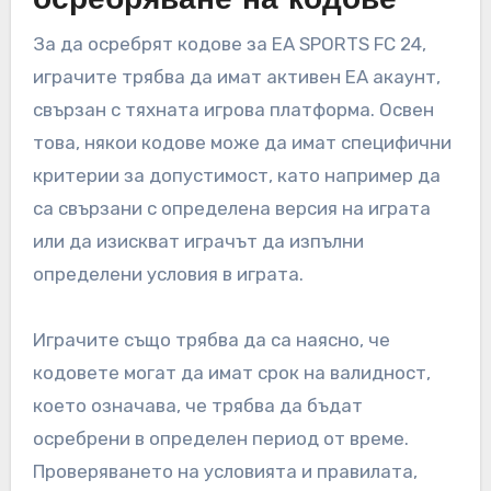
осребряване на кодове
За да осребрят кодове за EA SPORTS FC 24,
играчите трябва да имат активен EA акаунт,
свързан с тяхната игрова платформа. Освен
това, някои кодове може да имат специфични
критерии за допустимост, като например да
са свързани с определена версия на играта
или да изискват играчът да изпълни
определени условия в играта.
Играчите също трябва да са наясно, че
кодовете могат да имат срок на валидност,
което означава, че трябва да бъдат
осребрени в определен период от време.
Проверяването на условията и правилата,