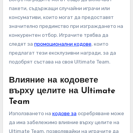
пакети, съдържащи случайни играчи или
консумативи, които могат да предоставят
значително предимство при изграждането на
конкурентен отбор. Играчите трябва да
следят за
промоционални кодове
, които
предлагат тези ексклузивни награди, за да
подобрят състава на своя Ultimate Team.
Влияние на кодовете
върху целите на Ultimate
Team
Използването на
кодове за
осребряване може
да има забележимо влияние върху целите на
Ultimate Team, позволявайки на играчите да