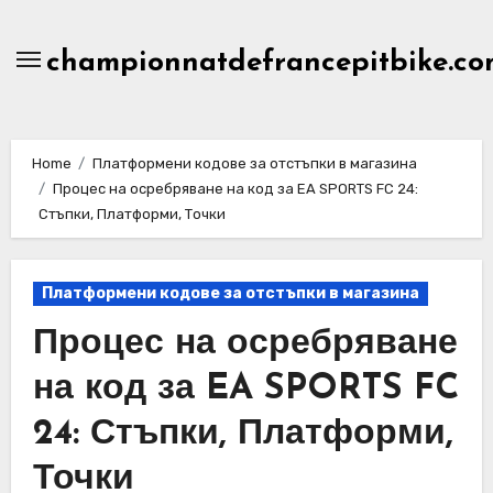
Skip
to
championnatdefrancepitbike.co
content
Home
Платформени кодове за отстъпки в магазина
Процес на осребряване на код за EA SPORTS FC 24:
Стъпки, Платформи, Точки
Платформени кодове за отстъпки в магазина
Процес на осребряване
на код за EA SPORTS FC
24: Стъпки, Платформи,
Точки