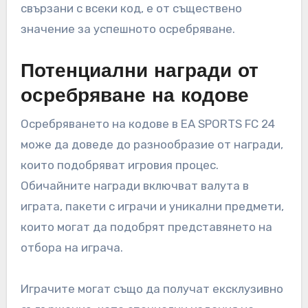
свързани с всеки код, е от съществено
значение за успешното осребряване.
Потенциални награди от
осребряване на кодове
Осребряването на кодове в EA SPORTS FC 24
може да доведе до разнообразие от награди,
които подобряват игровия процес.
Обичайните награди включват валута в
играта, пакети с играчи и уникални предмети,
които могат да подобрят представянето на
отбора на играча.
Играчите могат също да получат ексклузивно