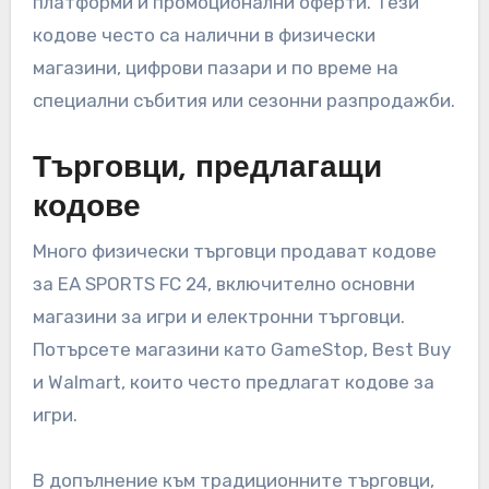
платформи и промоционални оферти. Тези
кодове често са налични в физически
магазини, цифрови пазари и по време на
специални събития или сезонни разпродажби.
Търговци, предлагащи
кодове
Много физически търговци продават кодове
за EA SPORTS FC 24, включително основни
магазини за игри и електронни търговци.
Потърсете магазини като GameStop, Best Buy
и Walmart, които често предлагат кодове за
игри.
В допълнение към традиционните търговци,