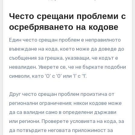
Често срещани проблеми с
осребряването на кодове
Един често срещан проблем е неправилното
въвеждане на кода, което може да доведе до
съобщения за грешка, указващи, че кодът е
невалиден. Уверете се, че не бъркате подобни
символи, като ‘O’ с ‘0’ или ‘I’ с ‘1’.
Друг често срещан проблем произтича от
регионални ограничения; някои кодове може
да са валидни само в определени държави
или региони. Проверете условията на кода, за
да потвърдите неговата приложимост за