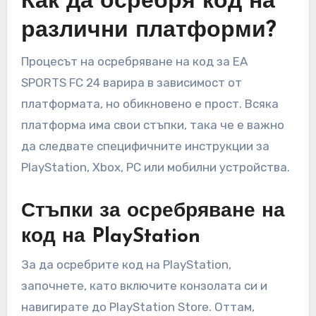
Как да осребря код на
различни платформи?
Процесът на осребряване на код за EA
SPORTS FC 24 варира в зависимост от
платформата, но обикновено е прост. Всяка
платформа има свои стъпки, така че е важно
да следвате специфичните инструкции за
PlayStation, Xbox, PC или мобилни устройства.
Стъпки за осребряване на
код на PlayStation
За да осребрите код на PlayStation,
започнете, като включите конзолата си и
навигирате до PlayStation Store. Оттам,