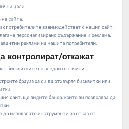
лични цели:
на сайта.
ак потребителите взаимодействат с нашия сайт.
лагаме персонализирано съдържание и реклама.
левантни реклами на нашите потребители.
да контролират/откажат
ат бисквитките по следните начини:
строите браузъра си да отхвърля бисквитки или
итки.
шия сайт, ще видите банер, който ви позволява да
итки.
е да използвате инструменти за отказ от