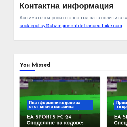
Контактна информация
Ако имате въпроси относно нашата политика за 
cookiepolicy@championnatdefrancepitbike.com
.
You Missed
Платформени кодове за
Пром
отстъпки в магазина
твър
EA SPORTS FC 24
EA S
Споделяне на кодове:
Спец