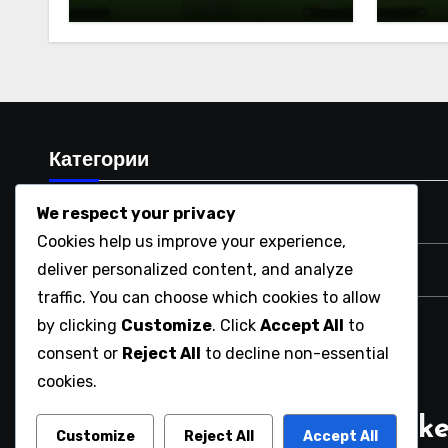
Правила, Платформи,
Уник
Оферти
Нали
Категории
We respect your privacy
Платформени кодове за отстъпки в магазина
Cookies help us improve your experience,
deliver personalized content, and analyze
Промоционални пакети с твърдения
traffic. You can choose which cookies to allow
by clicking
Customize
. Click
Accept All
to
Цели на Ultimate Team
consent or
Reject All
to decline non-essential
cookies.
championnatdefrancepitbik
Customize
Reject All
Accept All