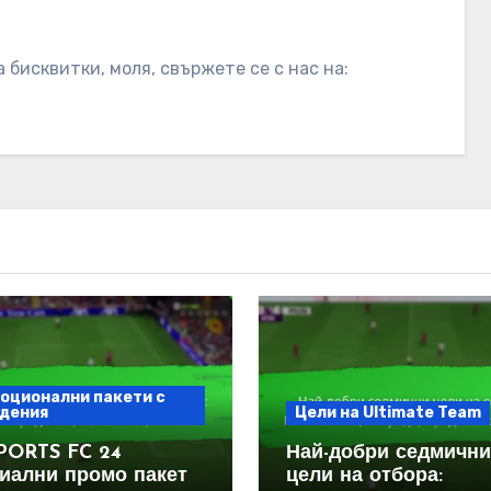
бисквитки, моля, свържете се с нас на:
оционални пакети с
дения
Цели на Ultimate Team
PORTS FC 24
Най-добри седмични
иални промо пакети:
цели на отбора: