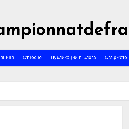
ampionnatdefra
раница
Относно
Публикации в блога
Свържете 